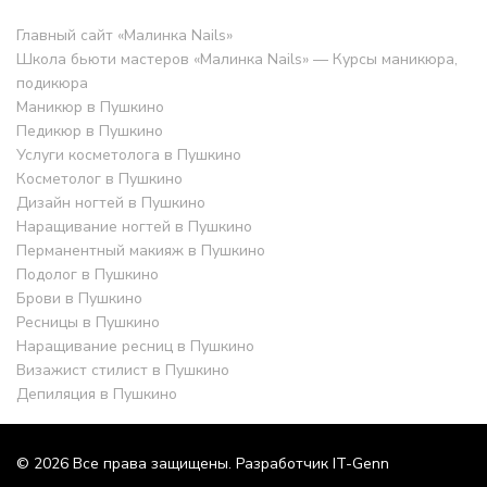
Главный сайт «Малинка Nails»
Школа бьюти мастеров «Малинка Nails» — Курсы маникюра,
подикюра
Маникюр в Пушкино
Педикюр в Пушкино
Услуги косметолога в Пушкино
Косметолог в Пушкино
Дизайн ногтей в Пушкино
Наращивание ногтей в Пушкино
Перманентный макияж в Пушкино
Подолог в Пушкино
Брови в Пушкино
Ресницы в Пушкино
Наращивание ресниц в Пушкино
Визажист стилист в Пушкино
Депиляция в Пушкино
© 2026 Все права защищены. Разработчик IT-Genn